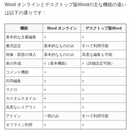
Word オンラインとデスクトップ版Wordの主な機能の違い
は以下の通りです：
機能
Word オンライン
デスクトップ版Word
基本的な文書編集
○
○
書式設定
基本的なもののみ
すべて利用可能
画像・図形の挿入
基本的なもののみ
高度な編集も可能
表の作成
○（基本機能）
○（詳細設定可能）
コメント機能
○
○
共同編集
○
○
マクロ
×
○
カスタムスタイル
×
○
高度なレイアウト
×
○
アドイン
一部のみ
すべて利用可能
オフライン利用
×
○