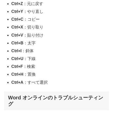
Ctrl+Z
：元に戻す
Ctrl+Y
：やり直し
Ctrl+C
：コピー
Ctrl+X
：切り取り
Ctrl+V
：貼り付け
Ctrl+B
：太字
Ctrl+I
：斜体
Ctrl+U
：下線
Ctrl+F
：検索
Ctrl+H
：置換
Ctrl+A
：すべて選択
Word オンラインのトラブルシューティン
グ