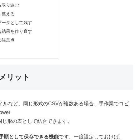
ら取り込む
を整える
データとして残す
合結果を作り直す
の注意点
するメリット
イルなど、同じ形式のCSVが複数ある場合、手作業でコピ
wer
、同じ形の表として結合できます。
合を手順として保存できる機能
です。一度設定しておけば、