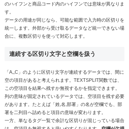
のハイフンと商品コード内のハイフンでは意味が異なりま
す。
データの用途が同じなら、可能な範囲で入力時の区切りを
統一します。外部から受け取るデータなど統一できない場
合に、複数区切りを使って対応します。
連続する区切り文字と空欄を扱う
「A,,C」のように区切り文字が連続するデータでは、間に
空の項目があると考えられます。TEXTSPLIT関数では、
この空項目を結果へ残すか無視するかを指定できます。
列の意味が固定されているデータでは、空項目を残す必要
があります。たとえば「姓,名,部署」の名が空欄でも、部
署を二列目へ詰めると項目の意味が変わります。
一方、単なるタグ一覧で余計な区切りが混じっている場合
は、空項目を無視すると扱いやすくなります。
空欄が欠損