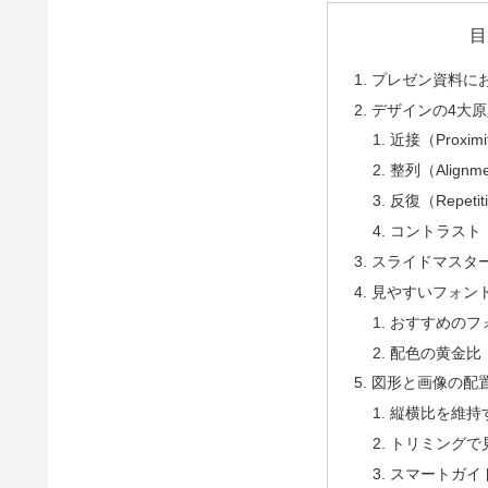
目
プレゼン資料に
デザインの4大
近接（Proximi
整列（Alignm
反復（Repetit
コントラスト（C
スライドマスタ
見やすいフォン
おすすめのフ
配色の黄金比（7
図形と画像の配
縦横比を維持
トリミングで
スマートガイ