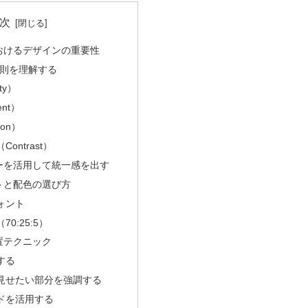
次
おけるデザインの重要性
原則を理解する
ty）
ent）
ion）
ontrast）
ーを活用して統一感を出す
トと配色の選び方
ォント
0:25:5）
置テクニック
する
見せたい部分を強調する
ドを活用する