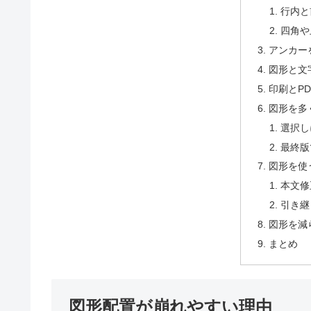
行内と
四角や
アンカー
図形と文
印刷とP
図形を多
選択し
最終版
図形を使
本文修
引き継
図形を減
まとめ
図形配置が崩れやすい理由