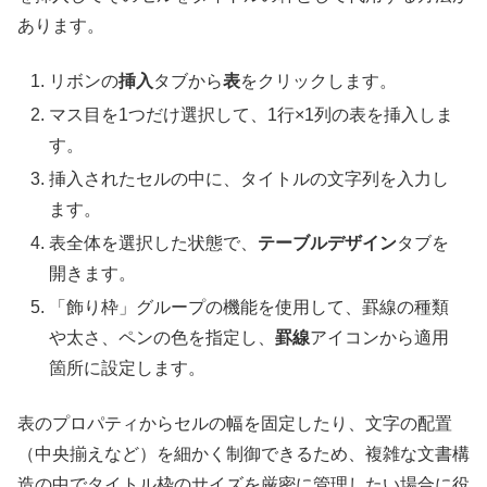
あります。
リボンの
挿入
タブから
表
をクリックします。
マス目を1つだけ選択して、1行×1列の表を挿入しま
す。
挿入されたセルの中に、タイトルの文字列を入力し
ます。
表全体を選択した状態で、
テーブルデザイン
タブを
開きます。
「飾り枠」グループの機能を使用して、罫線の種類
や太さ、ペンの色を指定し、
罫線
アイコンから適用
箇所に設定します。
表のプロパティからセルの幅を固定したり、文字の配置
（中央揃えなど）を細かく制御できるため、複雑な文書構
造の中でタイトル枠のサイズを厳密に管理したい場合に役