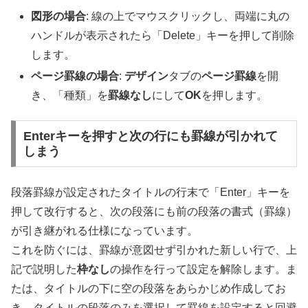
図形の場合
: 線の上でマウスクリックし、両端に丸の
ハンドルが表示されたら「Delete」キーを押して削除
します。
ページ罫線の場合
:
デザイン
タブの
ページ罫線
を開
き、「種類」を
罫線なし
にして
OK
を押します。
Enterキーを押すと次の行にも罫線が引かれて
しまう
段落罫線が設定されたタイトルの行末で「Enter」キーを
押して改行すると、次の段落にも前の段落の書式（罫線）
が引き継がれる仕様になっています。
これを防ぐには、罫線が意図せず引かれた新しい行で、上
記で説明した
枠なし
の操作を行って設定を解除します。ま
たは、タイトルの下に空の段落をあらかじめ作成してお
き、タイトルの段落のみを選択して罫線を設定すると回避